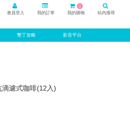
0
會員登入
我的訂單
我的購物
站內搜尋
墾丁攻略
影音平台
滴濾式咖啡(12入)