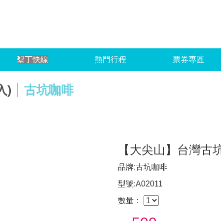
台灣
墾丁快線
熱門行程
票券專區
入)
古坑咖啡
【大尖山】台灣古坑
品牌:古坑咖啡
型號:A02011
數量：