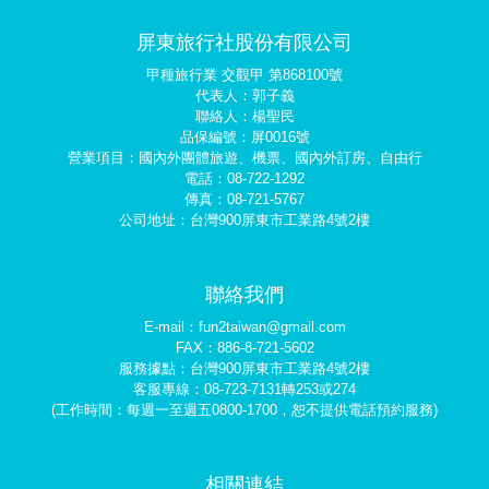
屏東旅行社股份有限公司
甲種旅行業 交觀甲 第868100號
代表人：郭子義
聯絡人：楊聖民
品保編號：屏0016號
營業項目：國內外團體旅遊、機票、國內外訂房、自由行
電話：08-722-1292
傳真：08-721-5767
公司地址：台灣900屏東市工業路4號2樓
聯絡我們
E-mail：fun2taiwan@gmail.com
FAX：886-8-721-5602
服務據點：台灣900屏東市工業路4號2樓
客服專線：08-723-7131轉253或274
(工作時間：每週一至週五0800-1700，恕不提供電話預約服務)
相關連結