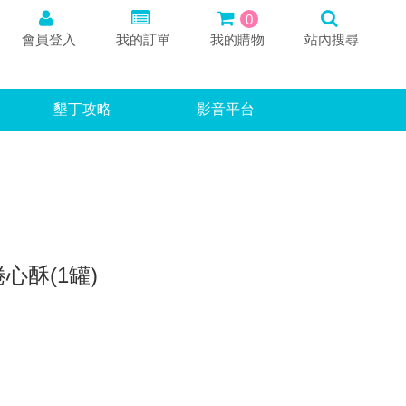
0
會員登入
我的訂單
我的購物
站內搜尋
墾丁攻略
影音平台
心酥(1罐)