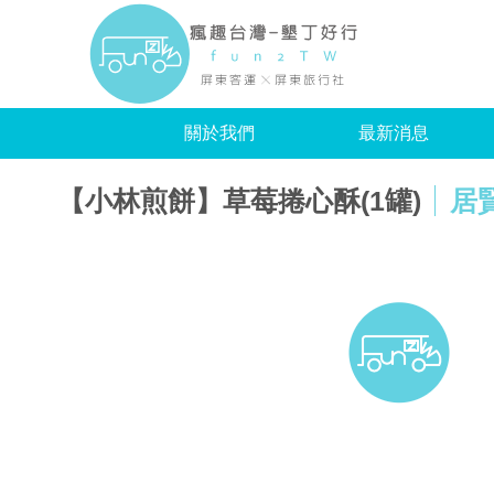
瘋趣
關於我們
最新消息
【小林煎餅】草莓捲心酥(1罐)
居