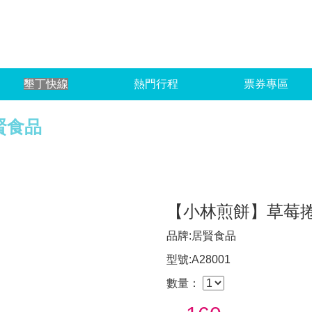
台灣
墾丁快線
熱門行程
票券專區
賢食品
【小林煎餅】草莓捲
品牌:居賢食品
型號:A28001
數量：