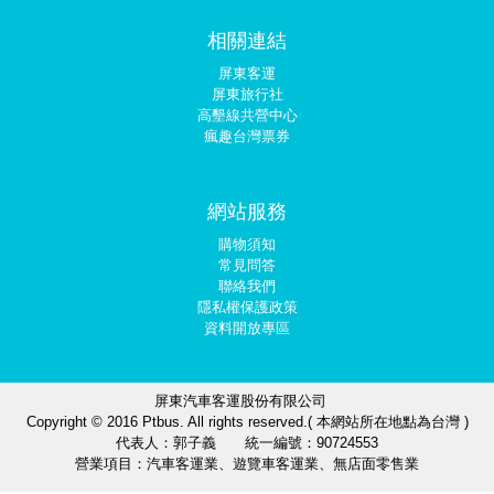
相關連結
屏東客運
屏東旅行社
高墾線共營中心
瘋趣台灣票券
網站服務
購物須知
常見問答
聯絡我們
隱私權保護政策
資料開放專區
屏東汽車客運股份有限公司
Copyright © 2016 Ptbus. All rights reserved.( 本網站所在地點為台灣 )
代表人：郭子義 統一編號：90724553
營業項目：汽車客運業、遊覽車客運業、無店面零售業