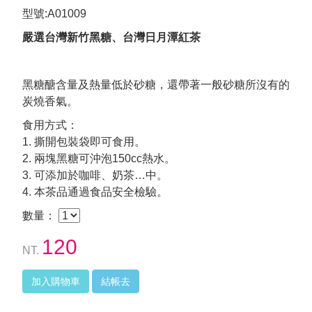
型號:A01009
嚴選台灣新竹黑糖、台灣日月潭紅茶
黑糖醣含量及熱量低於砂糖，還帶著一般砂糖所沒有的
炭燒香氣。
食用方式：
1. 撕開包裝袋即可食用。
2. 兩塊黑糖可沖泡150cc熱水。
3. 可添加於咖啡、奶茶…中。
4. 本茶品通過食品安全檢驗。
數量：
120
NT.
加入購物車
結帳去